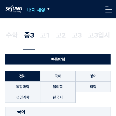
SEJUNG Academy
대치 세정
메뉴
수학
중3
고1
고2
고3
고3입시
여름방학
전체
국어
영어
통합과학
물리학
화학
생명과학
한국사
국어