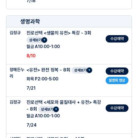
7/18
생명과학
김정규
진로선택 <생물의 유전> 특강 - 3회
수강예약
상세보기
월금 A10:00-1:00
8/10
장해든누
<유전> 완전 정복 - 8회
상세보기
수강예약
리
화목 P2:00-5:00
설명회 영상
7/21
김정규
진로선택 <세포와 물질대사 + 유전> 특강
수강예약
- 8회
상세보기
월금 A10:00-1:00
7/24