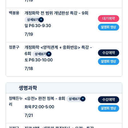
백봉용
개정화학 전 범위 개념완성 특강 - 9회
대기예약
상세보기
일 P6:30-9:30
설명회 영상
7/19
정훈구
개정화학 <양적관계 + 중화반응> 특강 -
수강예약
6회
상세보기
토 P6:30-10:00
설명회 영상
7/18
생명과학
장해든누
<유전> 완전 정복 - 8회
상세보기
수강예약
리
화목 P2:00-5:00
설명회 영상
7/21