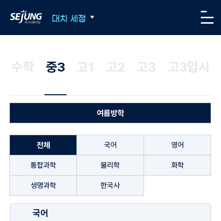
SEJUNG Academy
대치 세정
메뉴
수학
중3
고1
고2
고3
고3입시
여름방학
전체
국어
영어
통합과학
물리학
화학
생명과학
한국사
국어