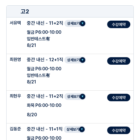
★ 학생에게 필요한 맞춤 소수수업
고2
★ 수업시간(3시간/4시간) 및 회차 선택 가능
서유택
중간 내신 - 11+2직
★ 개인별 약점 보완 및 선행
상세보기
수강예약
월금 P6:00-10:00
★ 수학적 능력과 학습 습관 교정
입반테스트有
8/21
○ 주요 심화개념을 명확하고 꼼꼼하게 설명
최원영
중간 내신 - 12+1직
상세보기
수강예약
○ 냉철한 학생 분석을 통한 개별 솔루션 제시
월금 P6:00-10:00
○ PT 수업 장점을 살린 개인별 맞춤 커리큘럼 제시
입반테스트有
○ SNS를 통한 학생 무한관리 및 학무모 피드백
8/21
최현우
중간 내신 - 11+2직
상세보기
수강예약
◈ 신우림T 성균관대 수학과
화목 P6:00-10:00
8/20
김동준
중간 내신 - 11+1직
상세보기
수강예약
월금 P6:00-10:00