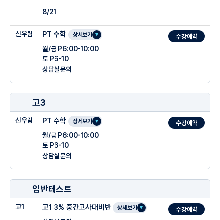
8/21
신우림
PT 수학
상세보기
수강예약
월/금 P6:00-10:00
토 P6-10
상담실문의
★ 학생에게 필요한 맞춤 소수수업
고3
★ 수업시간(3시간/4시간) 및 회차 선택 가능
신우림
PT 수학
★ 개인별 약점 보완 및 선행
상세보기
수강예약
월/금 P6:00-10:00
★ 수학적 능력과 학습 습관 교정
토 P6-10
상담실문의
○ 주요 심화개념을 명확하고 꼼꼼하게 설명
★ 학생에게 필요한 맞춤 소수수업
입반테스트
★ 수업시간(3시간/4시간) 및 회차 선택 가능
○ 냉철한 학생 분석을 통한 개별 솔루션 제시
고1
고1 3% 중간고사대비반
★ 개인별 약점 보완 및 선행
상세보기
수강예약