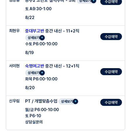
김강용
공수2 고난도 철벽수비 - 5회
상세보기
수강예약
토 A9:30-1:00
8/22
최현우
중대부고반
중간 내신 - 11+2직
수강예약
상세보기
수토 P6:00-10:00
8/19
서이현
숙명여고반
중간 내신 - 12+1직
수강예약
상세보기
화목 P6:00-10:00
8/20
신우림
PT / 개별맞춤수업
상세보기
수강예약
월/금 P6:00-10:00
토 P6-10
상담실문의