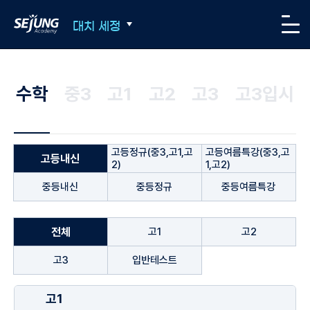
SEJUNG Academy
대치 세정
메뉴
수학
중3
고1
고2
고3
고3입시
고등정규(중3,고1,고
고등여름특강(중3,고
고등내신
2)
1,고2)
중등내신
중등정규
중등여름특강
전체
고1
고2
고3
입반테스트
고1