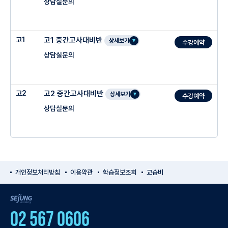
상담실문의
★ 수학적 능력과 학습 습관 교정
○ PT 수업 장점을 살린 개인별 맞춤 커리큘럼 제시
○ 주요 심화개념을 명확하고 꼼꼼하게 설명
○ SNS를 통한 학생 무한관리 및 학무모 피드백
서유택T 3% 연합반 13회+2직보_화목 P6-10 (3/5 개강)
고1
고1 중간고사대비반
상세보기
수강예약
상담실문의
○ 냉철한 학생 분석을 통한 개별 솔루션 제시
◈ 신우림T 성균관대 수학과
정 을T 3% 연합반 14회+2직보_월금 P6-10 (3/2 개강)
윤나훈T 연합반 14회+1직보_화목 P6-10 (3/3 개강)
고2
고2 중간고사대비반
○ PT 수업 장점을 살린 개인별 맞춤 커리큘럼 제시
상세보기
수강예약
상담실문의
○ SNS를 통한 학생 무한관리 및 학무모 피드백
서유택T 연합반 13회+2직보_월금 P6-10 (3/6 개강)
◈ 신우림T 성균관대 수학과
개인정보처리방침
이용약관
학습정보조회
교습비
최원영T 연합반 15회+1직보_월금 P6-10 (3/6 개강)
SEJUNG Academy
02 567 0606