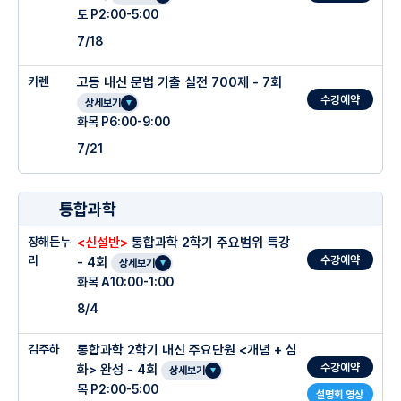
토 P2:00-5:00
7/18
카렌
고등 내신 문법 기출 실전 700제 - 7회
수강예약
상세보기
화목 P6:00-9:00
7/21
통합과학
장해든누
<신설반>
통합과학 2학기 주요범위 특강
수강예약
리
- 4회
상세보기
화목 A10:00-1:00
8/4
김주하
통합과학 2학기 내신 주요단원 <개념 + 심
수강예약
화> 완성 - 4회
상세보기
목 P2:00-5:00
설명회 영상