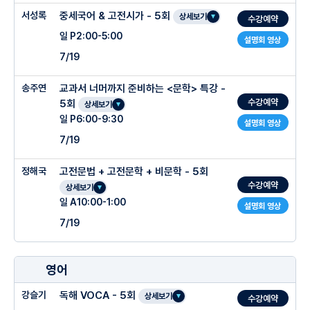
서성록
중세국어 & 고전시가 - 5회
상세보기
수강예약
일 P2:00-5:00
설명회 영상
7/19
송주연
교과서 너머까지 준비하는 <문학> 특강 -
수강예약
5회
상세보기
일 P6:00-9:30
설명회 영상
7/19
정해국
고전문법 + 고전문학 + 비문학 - 5회
수강예약
상세보기
일 A10:00-1:00
설명회 영상
7/19
영어
강슬기
독해 VOCA - 5회
상세보기
수강예약