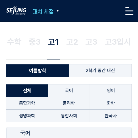
SEJUNG Academy
대치 세정
메뉴
수학
중3
고1
고2
고3
고3입시
여름방학
2학기 중간 내신
전체
국어
영어
통합과학
물리학
화학
생명과학
통합사회
한국사
국어