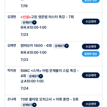
설명회 영상
7/19
김경현
<신설>
고등 영문법 마스터 특강 - 7회
수강예약
상세보기
화목 A10:00-1:00
7/23
김재연
썸머보카 1600 - 6회
상세보기
수강예약
화목 A10:00-1:00
설명회 영상
7/23
박지원
SVAC <스박> 어법 문제풀이 스킬 특강 -
수강예약
4회
상세보기
금 A10:00-1:00
7/24
손나래
70분 풀타임 모의고사 + 어휘 훈련 - 5회
수강예약
상세보기