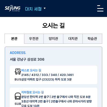
SEJUNG Academy
대치 세정
메뉴
오시는 길
본관
우전관
양지관
대치관
학습관
ADDRESS.
서울 강남구 삼성로 306
버스로 오시는 길
2145 / 4312 / 333 / 340 / 420 /461
BUS
삼성 아파트 입구 (23223) 하차 도보 3분
지하철로 오시는 길
분당선 한티역 2번 출구 | 2번 출구에서 나와 직진 도보 8분
3호선 대치역 2번 출구 | 2번출구에서 나와 은마사거리 방향
SUB
으로 도보 13분