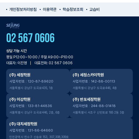
개인정보처리방침
이용약관
학습정보조회
교습비
SEJUNG Academy
02 567 0606
상담 가능 시간
평일 P12:00~10:00 / 주말 A9:00~P10:00
대표자: 이진영
대표전화: 02 567 0606
(주) 세정학원
(주) 세정스카이학원
사업자번호 : 120-87-89620
사업자번호 : 142-88-00113
서울특별시 강남구 도곡로435, 1층
서울특별시 강남구 도곡로446, 4층
(주) 이강학원
(주) 반포세정학원
사업자번호 : 133-81-44836
사업자번호 : 244-88-01418
서울특별시 강남구 도곡로446, 2층, 6층
서울특별시 서초구 신반포로 165 2동 3층
(주) 대치세정학원
사업자번호 : 131-86-64660
인천광역시 연수구 신송로 153, 307,308,309호