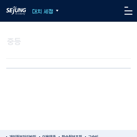
SEJUNG Academy
대치 세정
메뉴
중등
개인정보처리방침
이용약관
학습정보조회
교습비